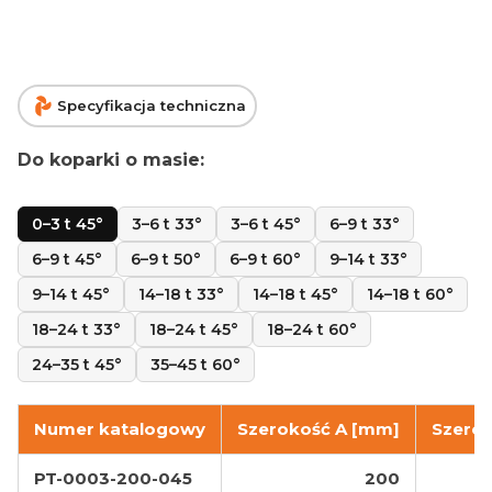
Specyfikacja techniczna
Do koparki o masie:
0–3 t 45°
3–6 t 33°
3–6 t 45°
6–9 t 33°
6–9 t 45°
6–9 t 50°
6–9 t 60°
9–14 t 33°
9–14 t 45°
14–18 t 33°
14–18 t 45°
14–18 t 60°
18–24 t 33°
18–24 t 45°
18–24 t 60°
24–35 t 45°
35–45 t 60°
Numer katalogowy
Szerokość A [mm]
Szero
PT-0003-200-045
200