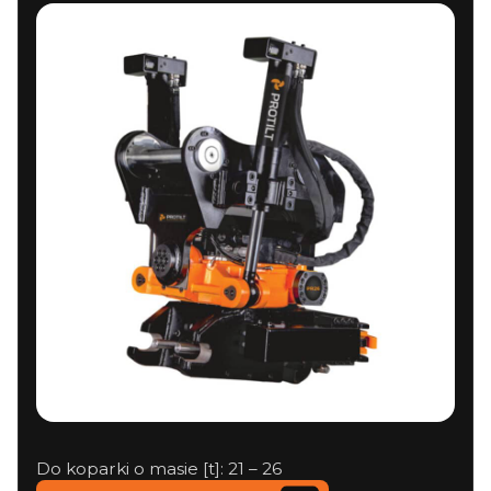
Do koparki o masie [t]: 21 – 26