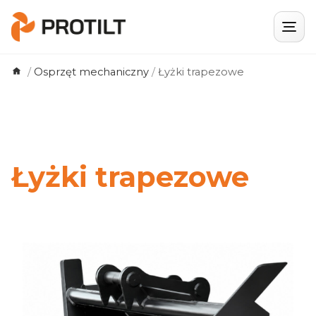
Skip
/
Osprzęt mechaniczny
/
Łyżki trapezowe
to
content
Łyżki trapezowe