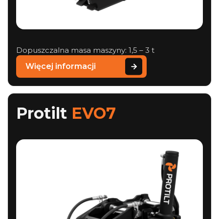
Dopuszczalna masa maszyny: 1,5 – 3 t
Więcej informacji
Protilt
EVO7