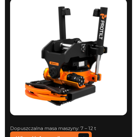
Dopuszczalna masa maszyny: 7 – 12 t