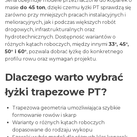
Seria obejmuje modele przeznaczone do koparek o
masie
do 45 ton
, dzięki czemu łyżki PT sprawdzą się
zarówno przy mniejszych pracach instalacyjnych i
melioracyjnych, jak i podczas większych robót
drogowych, infrastrukturalnych oraz
hydrotechnicznych. Dostępność wariantów o
różnych kątach roboczych, między innymi
33°, 45°,
50° i 60°
, pozwala dobrać łyżkę do konkretnego
profilu rowu oraz wymagań projektu.
Dlaczego warto wybrać
łyżki trapezowe PT?
Trapezowa geometria umożliwiająca szybkie
formowanie rowów i skarp
Warianty o różnych kątach roboczych
dopasowane do rodzaju wykopu