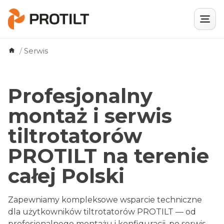
Skip
/
Serwis
to
content
Profesjonalny
montaż i serwis
tiltrotatorów
PROTILT na terenie
całej Polski
Zapewniamy kompleksowe wsparcie techniczne
dla użytkowników tiltrotatorów PROTILT — od
profesjonalnego montażu i konfiguracji, po serwis,