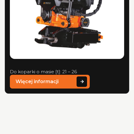
Do koparki o masie [t]: 21 – 26
Więcej informacji