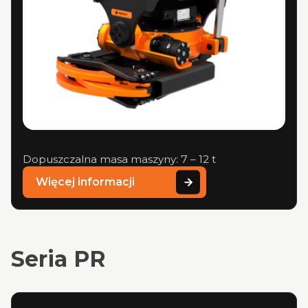
Dopuszczalna masa maszyny: 7 – 12 t
Więcej informacji
Seria PR