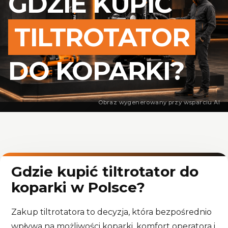
GDZIE KUPIĆ
TILTROTATOR
DO KOPARKI?
Obraz wygenerowany przy wsparciu AI
Gdzie kupić tiltrotator do
koparki w Polsce?
Zakup tiltrotatora to decyzja, która bezpośrednio
wpływa na możliwości koparki, komfort operatora i