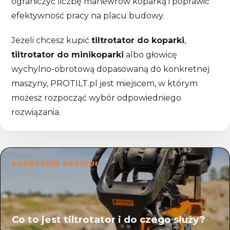
ograniczyć liczbę manewrów koparką i poprawić
efektywność pracy na placu budowy.
Jeżeli chcesz kupić
tiltrotator do koparki
,
tiltrotator do minikoparki
albo głowicę
wychylno-obrotową dopasowaną do konkretnej
maszyny, PROTILT.pl jest miejscem, w którym
możesz rozpocząć wybór odpowiedniego
rozwiązania.
POPRZEDNI ARTYKUŁ
Co to jest tiltrotator i do czego służy?