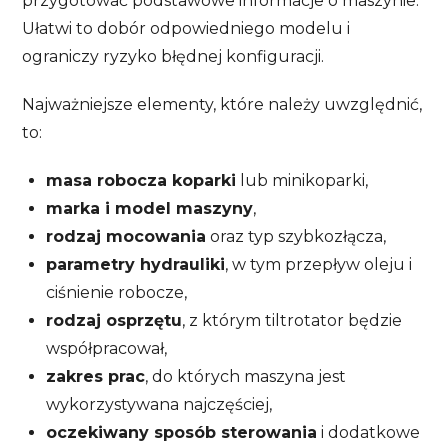
przygotować podstawowe informacje o maszynie.
Ułatwi to dobór odpowiedniego modelu i
ograniczy ryzyko błędnej konfiguracji.
Najważniejsze elementy, które należy uwzględnić,
to:
masa robocza koparki
lub minikoparki,
marka i model maszyny
,
rodzaj mocowania
oraz typ szybkozłącza,
parametry hydrauliki
, w tym przepływ oleju i
ciśnienie robocze,
rodzaj osprzętu
, z którym tiltrotator będzie
współpracował,
zakres prac
, do których maszyna jest
wykorzystywana najczęściej,
oczekiwany sposób sterowania
i dodatkowe