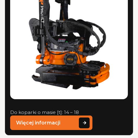
Do koparki o masie [t]: 14 – 18
Więcej informacji